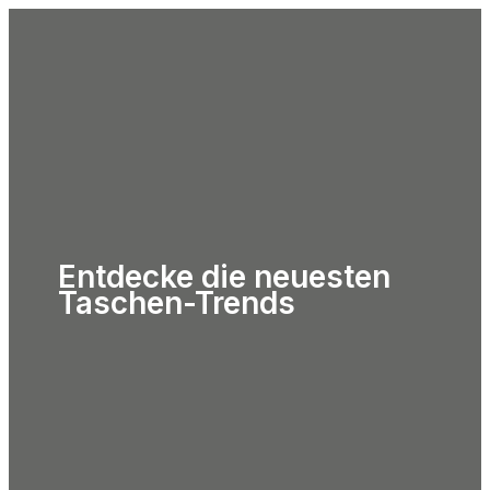
Zum
Bag Obsession Blog
Inhalt
MAIN
springen
MENU
Entdecke die neuesten
Taschen-Trends