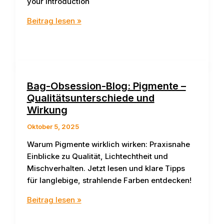
your introduction
Mastering
Beitrag lesen »
the
First
Impression:
Your
intriguing
Bag-Obsession-Blog: Pigmente –
post
Qualitätsunterschiede und
title
Wirkung
goes
Oktober 5, 2025
here
Warum Pigmente wirklich wirken: Praxisnahe
Einblicke zu Qualität, Lichtechtheit und
Mischverhalten. Jetzt lesen und klare Tipps
für langlebige, strahlende Farben entdecken!
Bag-
Beitrag lesen »
Obsession-
Blog: