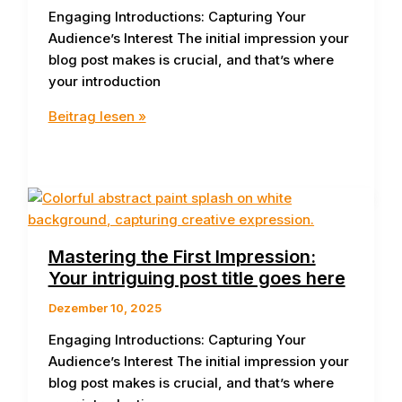
Engaging Introductions: Capturing Your
Audience’s Interest The initial impression your
blog post makes is crucial, and that’s where
your introduction
The
Beitrag lesen »
Art
of
Drawing
Readers
In:
Your
Mastering the First Impression:
attractive
Your intriguing post title goes here
post
title
Dezember 10, 2025
goes
Engaging Introductions: Capturing Your
here
Audience’s Interest The initial impression your
blog post makes is crucial, and that’s where