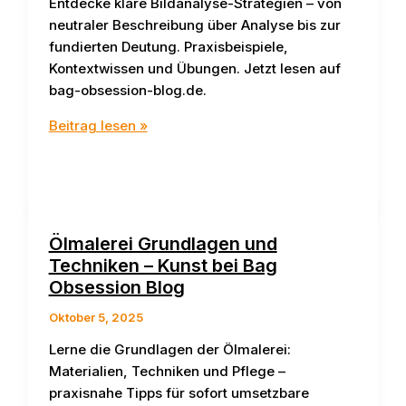
Entdecke klare Bildanalyse-Strategien – von
neutraler Beschreibung über Analyse bis zur
fundierten Deutung. Praxisbeispiele,
Kontextwissen und Übungen. Jetzt lesen auf
bag-obsession-blog.de.
Bildanalyse
Beitrag lesen »
in
der
Kunst:
Interpretationsstrategien
bei
Ölmalerei Grundlagen und
Bag-
Techniken – Kunst bei Bag
Obsession
Obsession Blog
Oktober 5, 2025
Lerne die Grundlagen der Ölmalerei:
Materialien, Techniken und Pflege –
praxisnahe Tipps für sofort umsetzbare