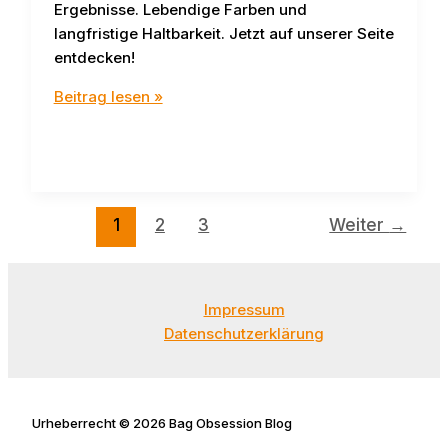
Ergebnisse. Lebendige Farben und
langfristige Haltbarkeit. Jetzt auf unserer Seite
entdecken!
Ölmalerei
Beitrag lesen »
Grundlagen
und
Techniken
–
Kunst
1
2
3
Weiter
→
bei
Bag
Obsession
Impressum
Blog
Datenschutzerklärung
Urheberrecht © 2026 Bag Obsession Blog