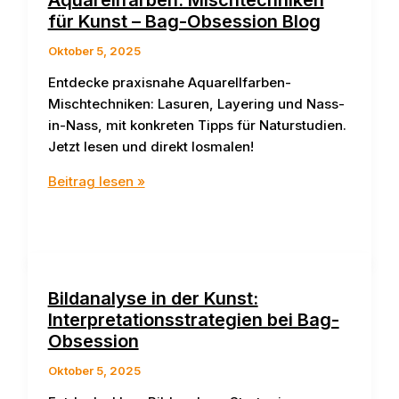
Aquarellfarben: Mischtechniken
vom
für Kunst – Bag-Obsession Blog
Bag
Oktober 5, 2025
Obsession
Blog
Entdecke praxisnahe Aquarellfarben-
Mischtechniken: Lasuren, Layering und Nass-
in-Nass, mit konkreten Tipps für Naturstudien.
Jetzt lesen und direkt losmalen!
Aquarellfarben:
Beitrag lesen »
Mischtechniken
für
Kunst
–
Bag-
Bildanalyse in der Kunst:
Obsession
Interpretationsstrategien bei Bag-
Blog
Obsession
Oktober 5, 2025