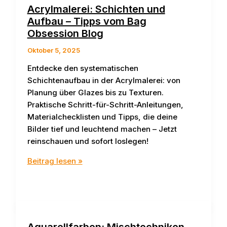
bei
Acrylmalerei: Schichten und
Bag-
Aufbau – Tipps vom Bag
Obsession-
Obsession Blog
Blog
Oktober 5, 2025
Entdecke den systematischen
Schichtenaufbau in der Acrylmalerei: von
Planung über Glazes bis zu Texturen.
Praktische Schritt-für-Schritt-Anleitungen,
Materialchecklisten und Tipps, die deine
Bilder tief und leuchtend machen – Jetzt
reinschauen und sofort loslegen!
Acrylmalerei:
Beitrag lesen »
Schichten
und
Aufbau
–
Tipps