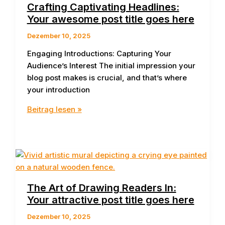
echte
Crafting Captivating Headlines:
Prints
Your awesome post title goes here
Dezember 10, 2025
Engaging Introductions: Capturing Your
Audience’s Interest The initial impression your
blog post makes is crucial, and that’s where
your introduction
Crafting
Beitrag lesen »
Captivating
Headlines:
Your
awesome
post
title
The Art of Drawing Readers In:
goes
Your attractive post title goes here
here
Dezember 10, 2025