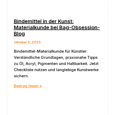
Pigmente
–
Qualitätsunterschiede
Bindemittel in der Kunst:
und
Materialkunde bei Bag-Obsession-
Wirkung
Blog
Oktober 5, 2025
Bindemittel-Materialkunde für Künstler:
Verständliche Grundlagen, praxisnahe Tipps
zu Öl, Acryl, Pigmenten und Haltbarkeit. Jetzt
Checkliste nutzen und langlebige Kunstwerke
sichern.
Bindemittel
Beitrag lesen »
in
der
Kunst:
Materialkunde